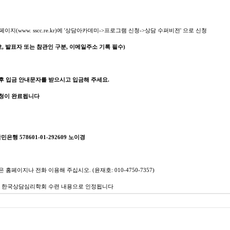
페이지
(www. sscc.re.kr)
에
'
상담아카데미->프로그램 신청->상담 수퍼비전
' 으
로 신청
호
,
발표자 또는 참관인 구분
,
이메일주소 기록 필수
)
후 입금 안내문자를 받으시고 입금해 주세요
.
청이 완료됩니다
국민은행
578601-01-292609 노이경
은 홈페이지나 전화 이용해 주십시오
. (
윤재호
: 010-4750-7357)
는 한국상담심리학회 수련 내용으로 인정됩니다