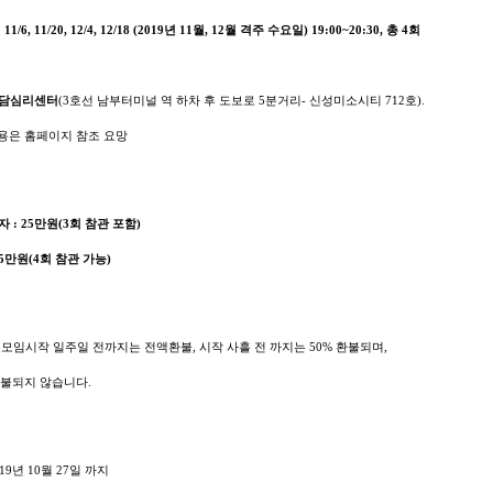
 11
/6, 11/20, 12/4, 12/18 (2019년 11월, 12월 격주
수요일
) 19:00~20:30,
총
4
회
담심리센터
(3호선 남부터미널 역 하차 후 도보로 5분거리- 신성미소시티 712호).
 홈페이지 참조 요망
 : 25만원(3회 참관 포함)
5
만원(4회 참관 가능)
:
모임시작 일주일 전까지는 전액환불
,
시작 사흘 전 까지는
50%
환불되며
,
환불되지 않습니다
.
019
년 10
월
27
일 까지