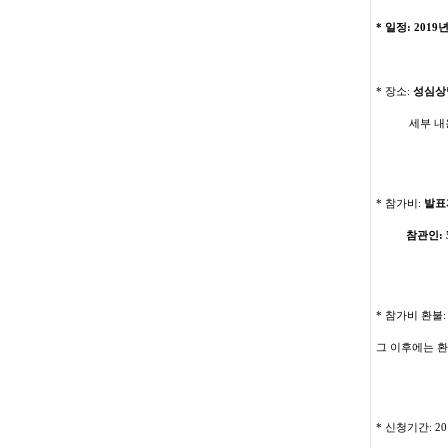
*
일정
: 2019
년
* 장소:
성심상
세부 내용은
*
참가비
:
발표자
참관인:
*
참가비 환불
그 이후에는 
*
신청기간
: 2