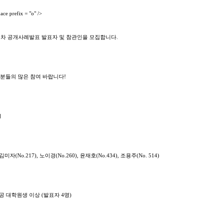
ce prefix = "o" />
41차 공개사례발표 발표자 및 참관인을 모집합니다
.
 분들의 많은 참여 바랍니다
!
]
김미자
(No.217),
노이경
(No.260),
윤재호
(No.434), 조용주(No. 514)
공 대학원생 이상
(
발표자
4
명
)